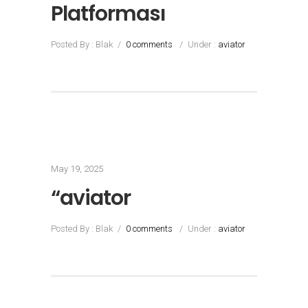
Platforması
Posted By : Blak
/
0 comments
/
Under :
aviator
May 19, 2025
“aviator
Posted By : Blak
/
0 comments
/
Under :
aviator