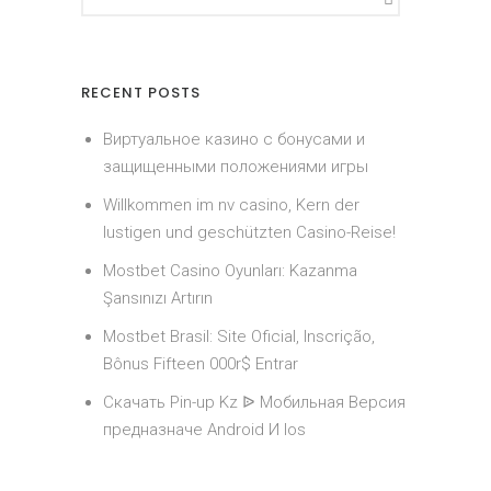
RECENT POSTS
Виртуальное казино с бонусами и
защищенными положениями игры
Willkommen im nv casino, Kern der
lustigen und geschützten Casino-Reise!
Mostbet Casino Oyunları: Kazanma
Şansınızı Artırın
Mostbet Brasil: Site Oficial, Inscrição,
Bônus Fifteen 000r$ Entrar
Скачать Pin-up Kz ᐉ Мобильная Версия
предназначе Android И Ios