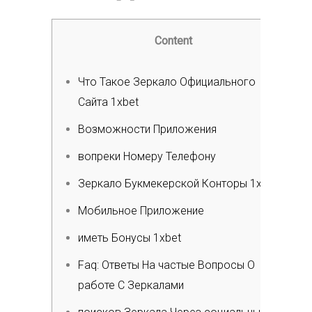
Content
Что Такое Зеркало Официального
Сайта 1xbet
Возможности Приложения
вопреки Номеру Телефону
Зеркало Букмекерской Конторы 1xbet
Мобильное Приложение
иметь Бонусы 1xbet
Faq: Ответы На частые Вопросы О
работе С Зеркалами