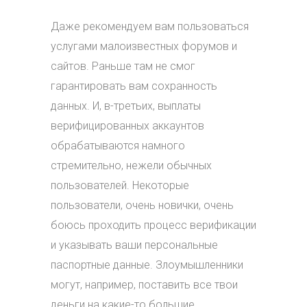
Даже рекомендуем вам пользоваться
услугами малоизвестных форумов и
сайтов. Раньше там не смог
гарантировать вам сохранность
данных. И, в-третьих, выплаты
верифицированных аккаунтов
обрабатываются намного
стремительно, нежели обычных
пользователей. Некоторые
пользователи, очень новички, очень
боюсь проходить процесс верификации
и указывать ваши персональные
паспортные данные. Злоумышленники
могут, например, поставить все твои
деньги на какие-то большие