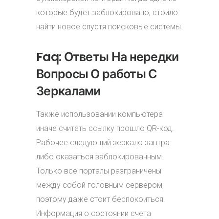
которые будет заблокировано, стоило
найти новое спустя поисковые системы.
Faq: Ответы На нередки
Вопросы О работы С
Зеркалами
Также использовании компьютера
иначе считать ссылку прошло QR-код.
Рабочее следующий зеркало завтра
либо оказаться заблокированным.
Только все порталы разграничены
между собой головным сервером,
поэтому даже стоит беспокоиться.
Информация о состоянии счета