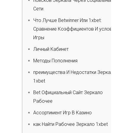
поисков Зеркала Через социальные
Сети
Что Лучше Betwinner Или 1xbet:
Сравнение Коэффициентов И условий
Игры
Личный Кабинет
Методы Пополнения
преимущества И Недостатки Зеркал
1xbet
Bet Официальный Сайт Зеркало
Рабочее
Ассортимент Игр В Казино
как Найти Рабочее Зеркало 1xbet