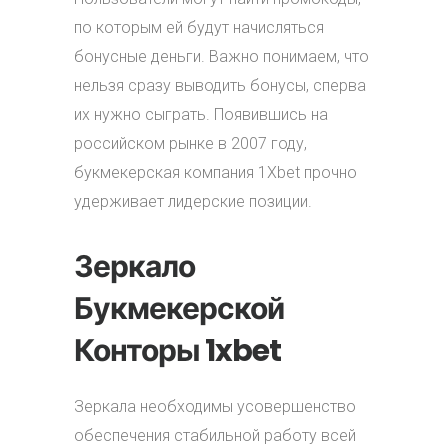
по которым ей будут начисляться
бонусные деньги. Важно понимаем, что
нельзя сразу выводить бонусы, сперва
их нужно сыграть. Появившись на
российском рынке в 2007 году,
букмекерская компания 1Хbet прочно
удерживает лидерские позиции.
Зеркало
Букмекерской
Конторы 1xbet
Зеркала необходимы усовершенство
обеспечения стабильной работу всей