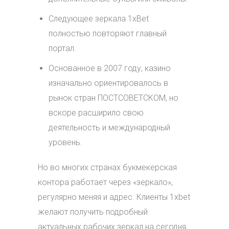
Следующее зеркала 1xBet
полностью повторяют главный
портал.
Основанное в 2007 году, казино
изначально ориентировалось в
рынок стран ПОСТСОВЕТСКОМ, но
вскоре расширило свою
деятельность и международный
уровень.
Но во многих странах букмекерская
контора работает через «зеркало»,
регулярно меняя и адрес. Клиенты 1xbet
желают получить подробный
актуальных рабочих зеркал на сегодня,