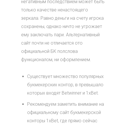
негативным последствием может быть
только качестве ненастоящего
зеркала. Равно деньги на счету игрока
сохранены, однако ничто не угрожает
ему заключать пари. Альтернативный
сайт почти не отличается ото
официальной БК полслова
функционалом, ни оформлением.
Существует множество популярных
букмекерских контор, в превышало
которых входят Betwinner и 1xBet.
Рекомендуем заметить внимание на
официальному сайт букмекерской
конторы 1xBet, где прямо сейчас