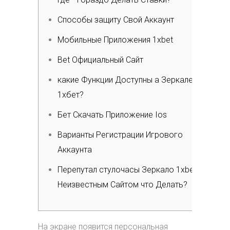
Способы защиту Свой Аккаунт
Мобильные Приложения 1xbet
Bet Официальный Сайт
какие Функции Доступны а Зеркале
1хбет?
Бет Скачать Приложение Ios
Варианты Регистрации Игрового
Аккаунта
Перепутал стулочасы Зеркало 1xbet с
Неизвестным Сайтом что Делать?
На экране появится персональная