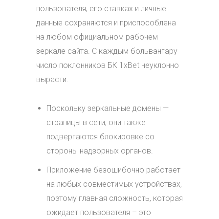
пользователя, его ставках и личные
данные сохраняются и приспособлена
на любом официальном рабочем
зеркале сайта. С каждым больвангару
число поклонников БК 1xBet неуклонно
вырасти.
Поскольку зеркальные домены —
страницы в сети, они также
подвергаются блокировке со
стороны надзорных органов.
Приложение безошибочно работает
на любых совместимых устройствах,
поэтому главная сложность, которая
ожидает пользователя – это