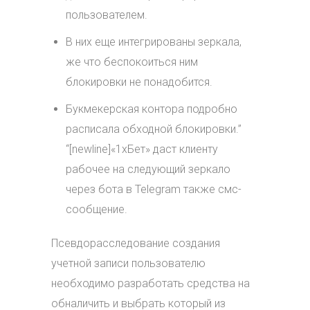
пользователем.
В них еще интегрированы зеркала,
же что беспокоиться ним
блокировки не понадобится.
Букмекерская контора подробно
расписала обходной блокировки.”
“[newline]«1хБет» даст клиенту
рабочее на следующий зеркало
через бота в Telegram также смс-
сообщение.
Псевдорасследование создания
учетной записи пользователю
необходимо разработать средства на
обналичить и выбрать который из