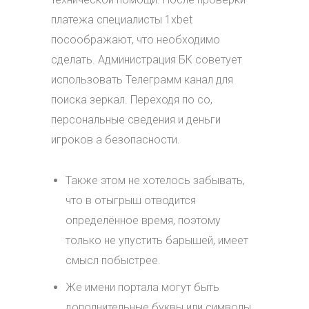
платежа специалисты 1xbet
посоображают, что необходимо
сделать. Администрация БК советует
использовать Телеграмм канал для
поиска зеркал. Переходя по со,
персональные сведения и деньги
игроков а безопасности.
Также этом не хотелось забывать,
что в отыгрыш отводится
определённое время, поэтому
только не упустить барышей, имеет
смысл побыстрее.
Же имени портала могут быть
дополнительные буквы или символы.