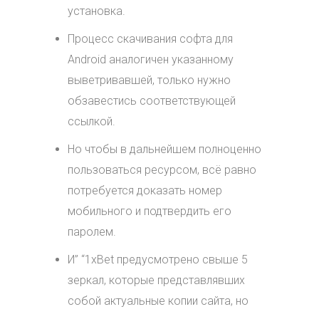
установка.
Процесс скачивания софта для
Android аналогичен указанному
выветривавшей, только нужно
обзавестись соответствующей
ссылкой.
Но чтобы в дальнейшем полноценно
пользоваться ресурсом, всё равно
потребуется доказать номер
мобильного и подтвердить его
паролем.
И” “1xBet предусмотрено свыше 5
зеркал, которые представлявших
собой актуальные копии сайта, но