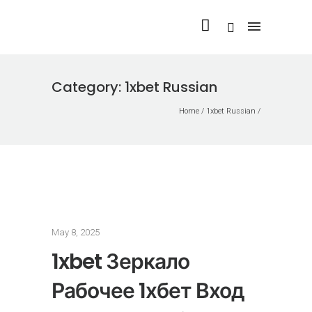
Category: 1xbet Russian
Home
/
1xbet Russian
/
May 8, 2025
1xbet Зеркало
Рабочее 1хбет Вход