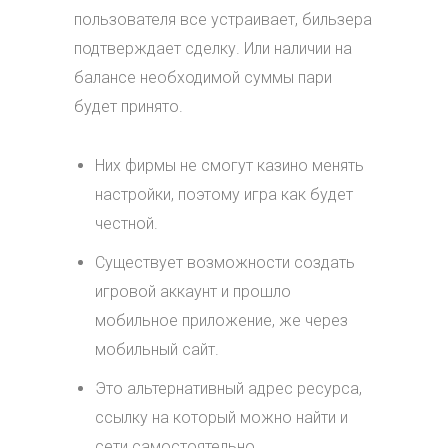
пользователя все устраивает, бильзера
подтверждает сделку. Или наличии на
балансе необходимой суммы пари
будет принято.
Них фирмы не смогут казино менять
настройки, поэтому игра как будет
честной.
Существует возможности создать
игровой аккаунт и прошло
мобильное приложение, же через
мобильный сайт.
Это альтернативный адрес ресурса,
ссылку на который можно найти и
сети самостоятельно.