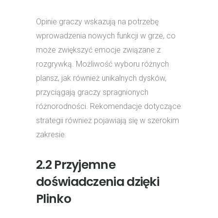
Opinie graczy wskazują na potrzebę
wprowadzenia nowych funkcji w grze, co
może zwiększyć emocje związane z
rozgrywką. Możliwość wyboru różnych
plansz, jak również unikalnych dysków,
przyciągają graczy spragnionych
różnorodności. Rekomendacje dotyczące
strategii również pojawiają się w szerokim
zakresie.
2.2 Przyjemne
doświadczenia dzięki
Plinko