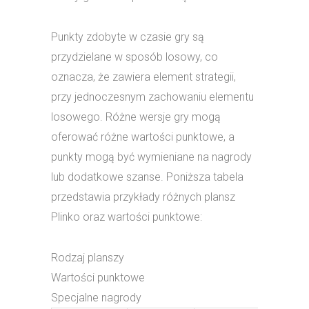
Punkty zdobyte w czasie gry są
przydzielane w sposób losowy, co
oznacza, że zawiera element strategii,
przy jednoczesnym zachowaniu elementu
losowego. Różne wersje gry mogą
oferować różne wartości punktowe, a
punkty mogą być wymieniane na nagrody
lub dodatkowe szanse. Poniższa tabela
przedstawia przykłady różnych plansz
Plinko oraz wartości punktowe:
Rodzaj planszy
Wartości punktowe
Specjalne nagrody