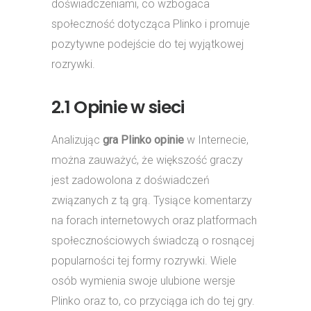
doświadczeniami, co wzbogaca
społeczność dotycząca Plinko i promuje
pozytywne podejście do tej wyjątkowej
rozrywki.
2.1 Opinie w sieci
Analizując
gra Plinko opinie
w Internecie,
można zauważyć, że większość graczy
jest zadowolona z doświadczeń
związanych z tą grą. Tysiące komentarzy
na forach internetowych oraz platformach
społecznościowych świadczą o rosnącej
popularności tej formy rozrywki. Wiele
osób wymienia swoje ulubione wersje
Plinko oraz to, co przyciąga ich do tej gry.