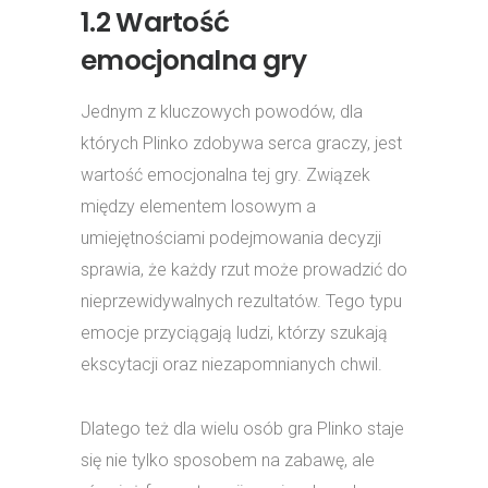
1.2 Wartość
emocjonalna gry
Jednym z kluczowych powodów, dla
których Plinko zdobywa serca graczy, jest
wartość emocjonalna tej gry. Związek
między elementem losowym a
umiejętnościami podejmowania decyzji
sprawia, że każdy rzut może prowadzić do
nieprzewidywalnych rezultatów. Tego typu
emocje przyciągają ludzi, którzy szukają
ekscytacji oraz niezapomnianych chwil.
Dlatego też dla wielu osób gra Plinko staje
się nie tylko sposobem na zabawę, ale