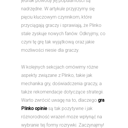
jednak powody jej popularności są
nadrzędne. W artykule przyjrzymy się
pięciu kluczowym czynnikom, które
przyciągają graczy i sprawiają, że Plinko
stale zyskuje nowych fanów. Odkryjmy, co
czyni tę grę tak wyjątkową oraz jakie
możliwości niesie dla graczy.
W kolejnych sekcjach omówimy różne
aspekty związane z Plinko, takie jak
mechanika gry, doświadczenia graczy, a
także rekomendacje dotyczące strategii.
Warto zwrócić uwagę na to, dlaczego
gra
Plinko opinie
są tak pozytywne i jak
różnorodność wrażeń może wpłynąć na
wybranie tej formy rozrywki. Zaczynajmy!