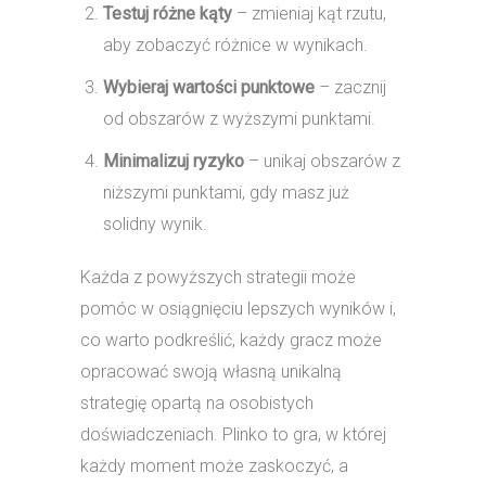
Testuj różne kąty
– zmieniaj kąt rzutu,
aby zobaczyć różnice w wynikach.
Wybieraj wartości punktowe
– zacznij
od obszarów z wyższymi punktami.
Minimalizuj ryzyko
– unikaj obszarów z
niższymi punktami, gdy masz już
solidny wynik.
Każda z powyższych strategii może
pomóc w osiągnięciu lepszych wyników i,
co warto podkreślić, każdy gracz może
opracować swoją własną unikalną
strategię opartą na osobistych
doświadczeniach. Plinko to gra, w której
każdy moment może zaskoczyć, a