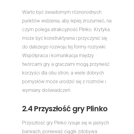
Warto być świadomym różnorodnych
punktów widzenia, aby lepiej zrozumieć, na
czym polega atrakcyjność Plinko. Krytyka
może być konstruktywna i przyczynić się
do dalszego rozwoju tej formy rozrywki.
Współpraca i komunikacja między
twórcami gry a graczami mogą przynieść
korzyści dla obu stron, a wiele dobrych
pomysłów może urodzić się z rozmów i
wymiany doświadczeń.
2.4 Przyszłość gry Plinko
Przyszłość gry Plinko rysuje się w jasnych
barwach, ponieważ ciągle zdobywa