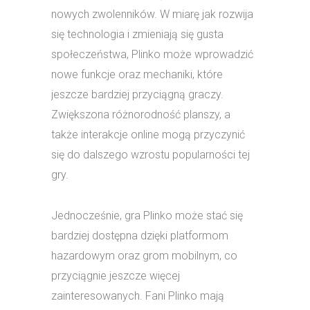
nowych zwolenników. W miarę jak rozwija
się technologia i zmieniają się gusta
społeczeństwa, Plinko może wprowadzić
nowe funkcje oraz mechaniki, które
jeszcze bardziej przyciągną graczy.
Zwiększona różnorodność planszy, a
także interakcje online mogą przyczynić
się do dalszego wzrostu popularności tej
gry.
Jednocześnie, gra Plinko może stać się
bardziej dostępna dzięki platformom
hazardowym oraz grom mobilnym, co
przyciągnie jeszcze więcej
zainteresowanych. Fani Plinko mają