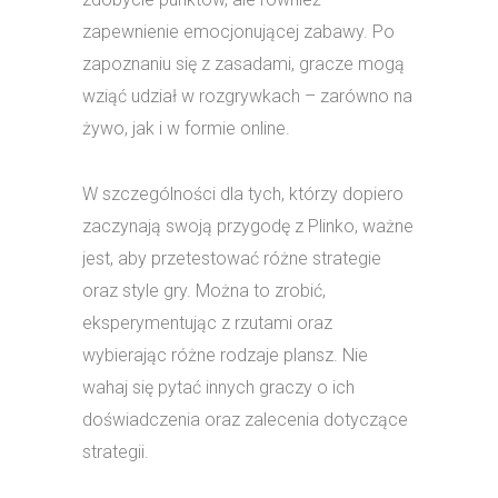
zapewnienie emocjonującej zabawy. Po
zapoznaniu się z zasadami, gracze mogą
wziąć udział w rozgrywkach – zarówno na
żywo, jak i w formie online.
W szczególności dla tych, którzy dopiero
zaczynają swoją przygodę z Plinko, ważne
jest, aby przetestować różne strategie
oraz style gry. Można to zrobić,
eksperymentując z rzutami oraz
wybierając różne rodzaje plansz. Nie
wahaj się pytać innych graczy o ich
doświadczenia oraz zalecenia dotyczące
strategii.