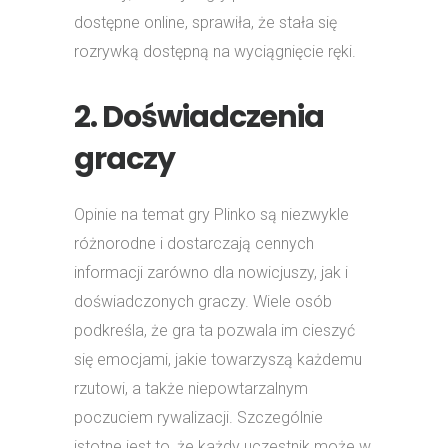
dostępne online, sprawiła, że stała się
rozrywką dostępną na wyciągnięcie ręki.
2. Doświadczenia
graczy
Opinie na temat gry Plinko są niezwykle
różnorodne i dostarczają cennych
informacji zarówno dla nowicjuszy, jak i
doświadczonych graczy. Wiele osób
podkreśla, że gra ta pozwala im cieszyć
się emocjami, jakie towarzyszą każdemu
rzutowi, a także niepowtarzalnym
poczuciem rywalizacji. Szczególnie
istotne jest to, że każdy uczestnik może w