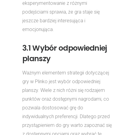
eksperymentowanie z różnymi
podejściami sprawia, że gra staje się
jeszcze bardziej interesująca i
emocjonująca.
3.1 Wybór odpowiedniej
planszy
Ważnym elementem strategii dotyczącej
gry w Plinko jest wybór odpowiedniej
planszy. Wiele z nich różni się rodzajem
punktów oraz dostępnymi nagrodami, co
pozwala dostosować grę do
indywidualnych preferencji. Dlatego przed
przystąpieniem do gry warto zapoznać się
z dostępnymi opcjami oraz wybrać tę,