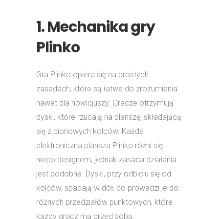
1. Mechanika gry
Plinko
Gra Plinko opiera się na prostych
zasadach, które są łatwe do zrozumienia
nawet dla nowicjuszy. Gracze otrzymują
dyski, które rzucają na planszę, składającą
się z pionowych kolców. Każda
elektroniczna plansza Plinko różni się
nieco designem, jednak zasada działania
jest podobna. Dyski, przy odbiciu się od
kolców, spadają w dół, co prowadzi je do
różnych przedziałów punktowych, które
każdy gracz ma przed sobą.