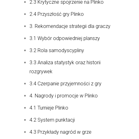
2.3 Krytyczne spojrzenie na Plinko
2.4 Przyszłość gry Plinko
3. Rekomendacje strategii dla graczy
3.1 Wybór odpowiedniej planszy
3.2 Rola samodyscypliny
3.3 Analiza statystyk oraz historii
rozgrywek
3.4 Czerpanie przyjemności z gry
4. Nagrody i promocje w Plinko
4.1 Turnieje Plinko
4.2 System punktacji
4.3 Przykłady nagród w grze