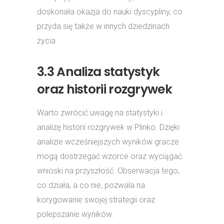
doskonała okazja do nauki dyscypliny, co
przyda się także w innych dziedzinach
życia.
3.3 Analiza statystyk
oraz historii rozgrywek
Warto zwrócić uwagę na statystyki i
analizę historii rozgrywek w Plinko. Dzięki
analizie wcześniejszych wyników gracze
mogą dostrzegać wzorce oraz wyciągać
wnioski na przyszłość. Obserwacja tego,
co działa, a co nie, pozwala na
korygowanie swojej strategii oraz
polepszanie wyników.