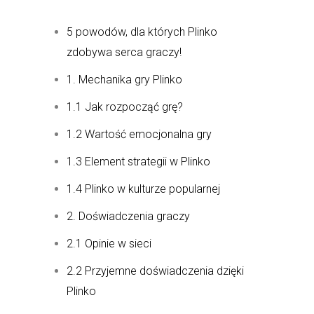
5 powodów, dla których Plinko
zdobywa serca graczy!
1. Mechanika gry Plinko
1.1 Jak rozpocząć grę?
1.2 Wartość emocjonalna gry
1.3 Element strategii w Plinko
1.4 Plinko w kulturze popularnej
2. Doświadczenia graczy
2.1 Opinie w sieci
2.2 Przyjemne doświadczenia dzięki
Plinko