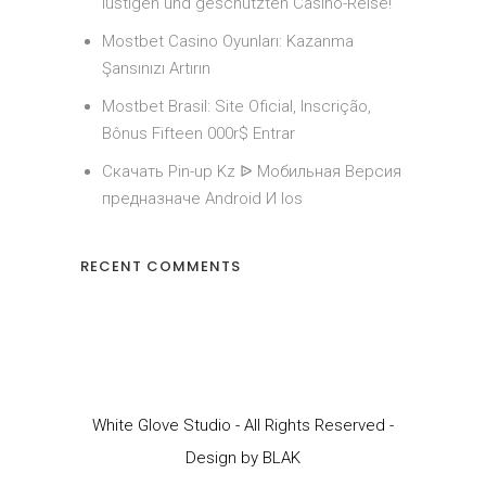
lustigen und geschützten Casino-Reise!
Mostbet Casino Oyunları: Kazanma
Şansınızı Artırın
Mostbet Brasil: Site Oficial, Inscrição,
Bônus Fifteen 000r$ Entrar
Скачать Pin-up Kz ᐉ Мобильная Версия
предназначе Android И Ios
RECENT COMMENTS
White Glove Studio - All Rights Reserved -
Design by BLAK