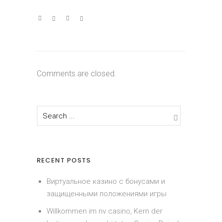
Comments are closed.
RECENT POSTS
Виртуальное казино с бонусами и
защищенными положениями игры
Willkommen im nv casino, Kern der