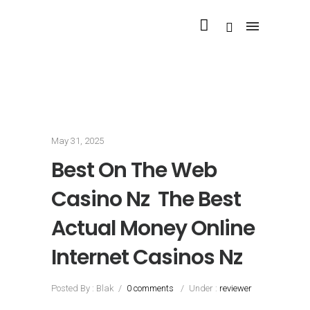
May 31, 2025
Best On The Web
Casino Nz ️ The Best
Actual Money Online
Internet Casinos Nz
Posted By : Blak
/
0 comments
/
Under :
reviewer