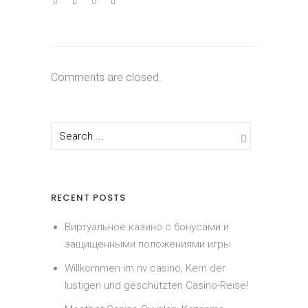
Comments are closed.
RECENT POSTS
Виртуальное казино с бонусами и
защищенными положениями игры
Willkommen im nv casino, Kern der
lustigen und geschützten Casino-Reise!