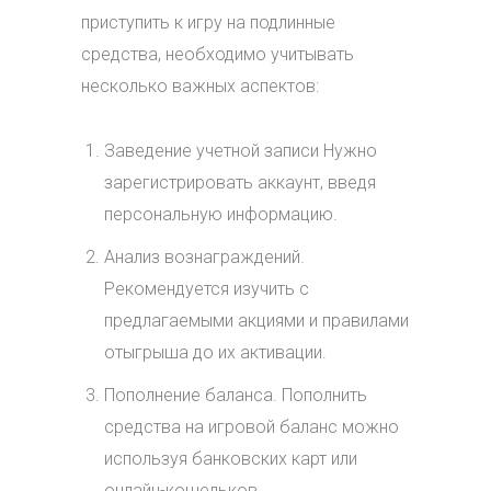
приступить к игру на подлинные
средства, необходимо учитывать
несколько важных аспектов:
Заведение учетной записи Нужно
зарегистрировать аккаунт, введя
персональную информацию.
Анализ вознаграждений.
Рекомендуется изучить с
предлагаемыми акциями и правилами
отыгрыша до их активации.
Пополнение баланса. Пополнить
средства на игровой баланс можно
используя банковских карт или
онлайн-кошельков.