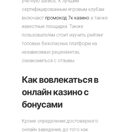
учетную запись. К лучшим
сертифицированным игровым клубам
включают
промокод 7к казино
а также
известные площадки. Также
пользователям стоит изучить рейтинг
топовых безопасных платформ на
независимых рецензентах,
ознакомиться с отзывы.
Как вовлекаться в
онлайн казино с
бонусами
Кроме определения достоверного
онлайн заведения, до того как