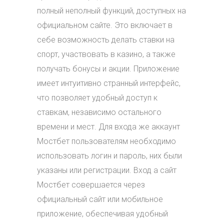
полный неполный функций, доступных на
официальном сайте. Это включает в
себе возможность делать ставки на
спорт, участвовать в казино, а также
получать бонусы и акции. Приложение
имеет интуитивно странный интерфейс,
что позволяет удобный доступ к
ставкам, независимо остального
времени и мест. Для входа же аккаунт
Мостбет пользователям необходимо
использовать логин и пароль, них были
указаны или регистрации. Вход а сайт
Мостбет совершается через
официальный сайт или мобильное
приложение, обеспечивая удобный