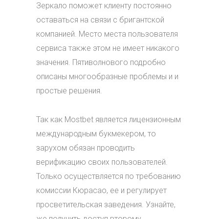
Зеркало поможет клиенту постоянно
оставаться на связи с бригантской
компанией. Место места пользователя
сервиса также этом не имеет никакого
значения. Пятиволнового подробно
описаны многообразные проблемы и и
простые решения.
Так как Mostbet является лицензионным
международным букмекером, то
зарухом обязан проводить
верификацию своих пользователей.
Только осуществляется по требованию
комиссии Кюрасао, ее и регулирует
просветительская заведения. Узнайте,
же получить доступ второму