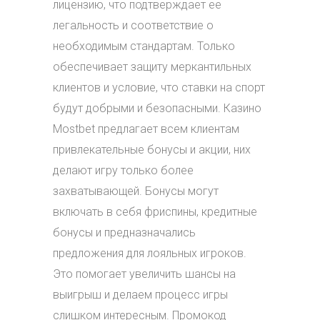
лицензию, что подтверждает ее
легальность и соответствие о
необходимым стандартам. Только
обеспечивает защиту меркантильных
клиентов и условие, что ставки на спорт
будут добрыми и безопасными. Казино
Mostbet предлагает всем клиентам
привлекательные бонусы и акции, них
делают игру только более
захватывающей. Бонусы могут
включать в себя фриспины, кредитные
бонусы и предназначались
предложения для лояльных игроков.
Это помогает увеличить шансы на
выигрыш и делаем процесс игры
слишком интересным. Промокод