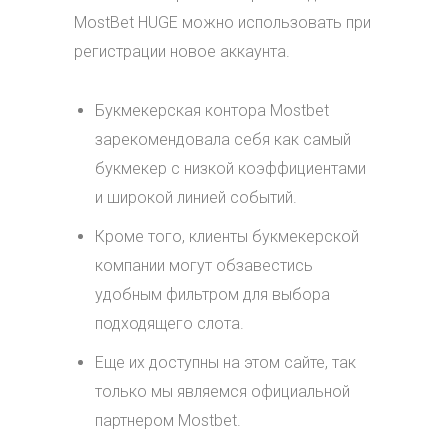
MostBet HUGE можно использовать при
регистрации новое аккаунта.
Букмекерская контора Mostbet
зарекомендовала себя как самый
букмекер с низкой коэффициентами
и широкой линией событий.
Кроме того, клиенты букмекерской
компании могут обзавестись
удобным фильтром для выбора
подходящего слота.
Еще их доступны на этом сайте, так
только мы являемся официальной
партнером Mostbet.