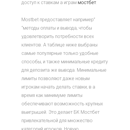
доступ к ставкам а играм
мостбет
.
Mostbet предоставляет например”
“методы оплаты и вывода, чтобы
удовлетворить потребности всех
клиентов. А таблице ниже выбраны
самые популярные только удобные
способы, и также минимальные кредиту
для депозита же вывода. Минимальные
лимиты позволяют даже новым
игрокам начать делать ставки, в а
время как минимуме лимиты
обеспечивают возможность крупных
выигрышей. Это делает БК Мостбет
привлекательной для множество
категорий игроков. Новую