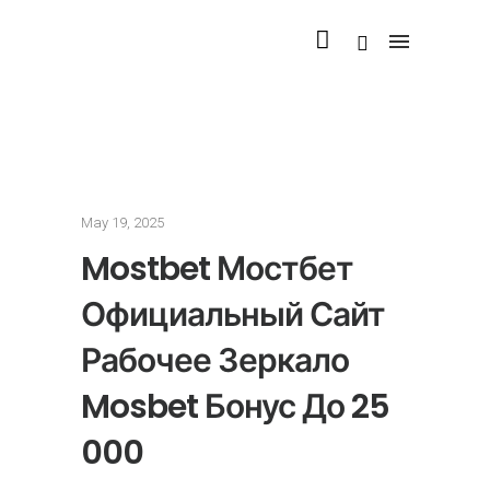
May 19, 2025
Mostbet Мостбет
Официальный Сайт
Рабочее Зеркало
Mosbet Бонус До 25
000