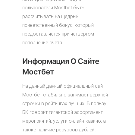
пользователи Mostbet быть
рассчитывать на щедрый
приветственный бонус, который
предоставляется при четвертом
пополнение счета.
Информация О Сайте
Мостбет
На данный данный официальный сайт
Мостбет стабильно занимает верхней
строчки в рейтингах лучших. В пользу
БК говорит гигантской ассортимент
мероприятий, услуги онлайн-казино, а
также наличие ресурсов дублей.