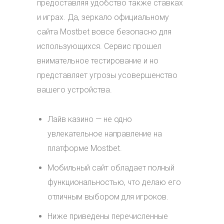
предоставляя удобство также ставках
и играх. Да, зеркало официальному
сайта Mostbet вовсе безопасно для
использующихся. Сервис прошел
внимательное тестирование и но
представляет угрозы усовершенство
вашего устройства.
Лайв казино — не одно
увлекательное направление на
платформе Mostbet.
Мобильный сайт обладает полный
функциональностью, что делаю его
отличным выбором для игроков.
Ниже приведены перечисленные