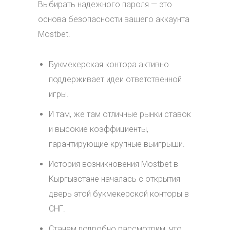
Выбирать надежного пароля — это
основа безопасности вашего аккаунта
Mostbet.
Букмекерская контора активно
поддерживает идеи ответственной
игры.
И там, же там отличные рынки ставок
и высокие коэффициенты,
гарантирующие крупные выигрыши.
История возникновения Mostbet в
Кыргызстане началась с открытия
дверь этой букмекерской конторы в
СНГ.
Станем подробно рассмотрим, что