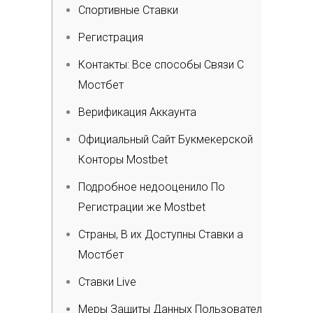
Спортивные Ставки
Регистрация
Контакты: Все способы Связи С
Мостбет
Верификация Аккаунта
Официальный Сайт Букмекерской
Конторы Mostbet
Подробное недооценило По
Регистрации же Mostbet
Страны, В их Доступны Ставки а
Мостбет
Ставки Live
Меры Защиты Данных Пользователей