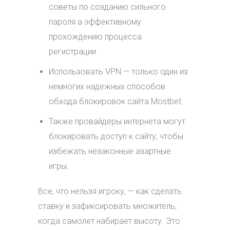
советы по созданию сильного
пароля а эффективному
прохождению процесса
регистрации.
Использовать VPN — только один из
немногих надежных способов
обхода блокировок сайта Mostbet.
Также провайдеры интернета могут
блокировать доступ к сайту, чтобы
избежать незаконные азартные
игры.
Все, что нельзя игроку, — как сделать
ставку и зафиксировать множитель,
когда самолет набирает высоту. Это