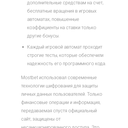
дополнительные средствам на счет,
бесплатные вращения в игровых
автоматах, повышенные
коэффициенты на ставки только
другие бонусы.
Каждый игровой автомат проходит
строгие тесты, которые обеспечили
надежность его программного кода.
Mostbet использовал современные
технологии шифрования для защиты
личных данных пользователей. Только
финансовые операции и информация,
передаваемая спустя официальный
сайт, защищены от
несанкционированного доступа. Это