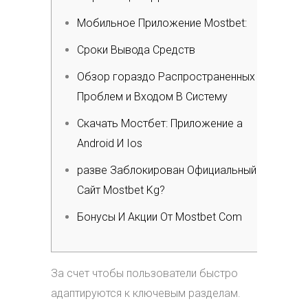
Мобильное Приложение Mostbet:
Сроки Вывода Средств
Обзор гораздо Распространенных
Проблем и Входом В Систему
Скачать Мостбет: Приложение а
Android И Ios
разве Заблокирован Официальный
Сайт Mostbet Kg?
Бонусы И Акции От Mostbet Com
За счет чтобы пользователи быстро
адаптируются к ключевым разделам.