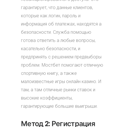
гарантирует, что данные клиентов,
которые как логин, пароль и
информация об платежах, находятся а
безопасности. Служба помощью
готова ответить а любые вопросы,
касательно безопасности, и
предпринять с решением предвыборы
проблем. Мостбет помогают отличную
спортивную книгу, а также
малоизвестные игры онлайн казино. И
там, а там отличные рынки ставок и
высокие коэффициенты,
гарантирующие большие выигрыши.
Метод 2: Регистрация