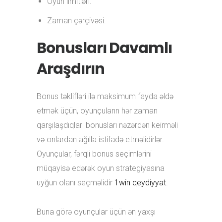
Oyun limitləri.
Zaman çərçivəsi.
Bonusları Davamlı
Araşdırın
Bonus təklifləri ilə maksimum fayda əldə
etmək üçün, oyunçuların hər zaman
qarşılaşdıqları bonusları nəzərdən keirməli
və onlardan ağılla istifadə etməlidirlər.
Oyunçular, fərqli bonus seçimlərini
müqayisə edərək oyun strategiyasına
uyğun olanı seçməlidir
1win qeydiyyat
.
Buna görə oyunçular üçün ən yaxşı