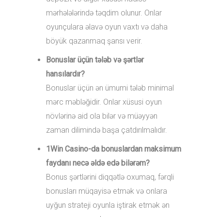
mərhələlərində təqdim olunur. Onlar
oyunçulara əlavə oyun vaxtı və daha
böyük qazanmaq şansı verir.
Bonuslar üçün tələb və şərtlər
hansılardır?
Bonuslar üçün ən ümumi tələb minimal
mərc məbləğidir. Onlar xüsusi oyun
növlərinə aid ola bilər və müəyyən
zaman dilimində başa çatdırılmalıdır.
1Win Casino-da bonuslardan maksimum
faydanı necə əldə edə bilərəm?
Bonus şərtlərini diqqətlə oxumaq, fərqli
bonusları müqayisə etmək və onlara
uyğun strateji oyunla iştirak etmək ən