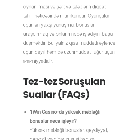
oynanılması və şərt və tələblərin diqqətli
təhlili nəticəsində mümkündür. Oyunçular
üçün ən yaxşı yanaşma, bonusları
araşdırmaq və onların necə işlədiyini başa
düşməkdir. Bu, yalnız qısa müddətli əyləncə
üçün deyil, həm də uzunmüddətli uğur üçün
əhəmiyyətlidir.
Tez-tez Soruşulan
Suallar (FAQs)
1Win Casino-da yüksək məbləğli
bonuslar necə işləyir?
Yüksək məbləğli bonuslar, qeydiyyat,
depozit və digər xüsusi hadisə