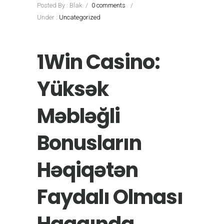
Posted By : Blak
/
0 comments
/
Under :
Uncategorized
1Win Casino:
Yüksək
Məbləğli
Bonusların
Həqiqətən
Faydalı Olması