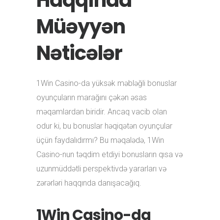
Haqqında
Müəyyən
Nəticələr
1Win Casino-da yüksək məbləğli bonuslar
oyunçuların marağını çəkən əsas
məqamlardan biridir. Ancaq vacib olan
odur ki, bu bonuslar həqiqətən oyunçular
üçün faydalıdırmı? Bu məqalədə, 1Win
Casino-nun təqdim etdiyi bonusların qısa və
uzunmüddətli perspektivdə yararları və
zərərləri haqqında danışacağıq.
1Win Casino-da