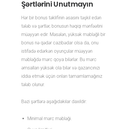
Şərtlərini Unutmayın
Hər bir bonus təklifinin əsasını təşkil edən
tələb və şərtlər, bonusun həqiqi mənfəətini
müəyyən edir. Məsələn, yüksək məbləğli bir
bonus nə qədər cazibədar olsa da, onu
istifadə edərkən oyunçular müəyyən
məbləğdə mərc qoya bilərlər. Bu mərc
əmsalları yüksək ola bilər və qazancınızı
iddia etmək üçün onları tamamlamağınız
tələb olunur.
Bəzi şərtlərə aşağıdakılar daxildir:
Minimal mərc məbləği.