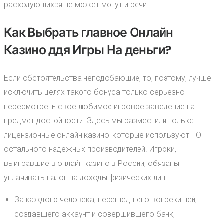
расходующихся не может могут и речи.
Как Выбрать главное Онлайн
Казино ддя Игры На деньги?
Если обстоятельства неподобающие, то, поэтому, лучше
исключить целях такого бонуса только серьезно
пересмотреть свое любимое игровое заведение на
предмет достойности. Здесь мы разместили только
лицензионные онлайн казино, которые используют ПО
остального надежных производителей. Игроки,
выигравшие в онлайн казино в России, обязаны
уплачивать налог на доходы физических лиц.
За каждого человека, перешедшего вопреки ней,
создавшего аккаунт и совершившего банк,