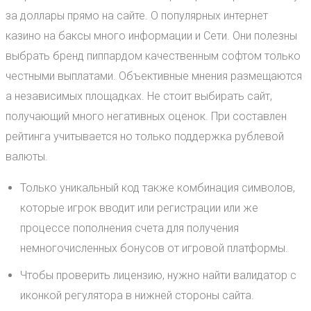
за доллары прямо на сайте. О популярных интернет
казино на баксы много информации и Сети. Они полезны
выбрать бренд пиппардом качественным софтом только
честными выплатами. Объективные мнения размещаются
а независимых площадках. Не стоит выбирать сайт,
получающий много негативных оценок. При составлен
рейтинга учитывается но только поддержка рублевой
валюты.
Только уникальный код также комбинация символов,
которые игрок вводит или регистрации или же
процессе пополнения счета для получения
немногочисленных бонусов от игровой платформы.
Чтобы проверить лицензию, нужно найти валидатор с
иконкой регулятора в нижней стороны сайта.