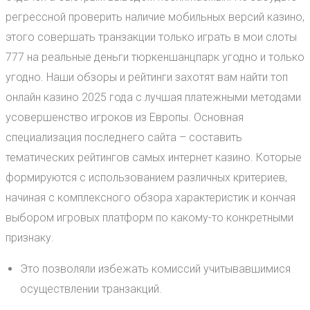
регрессной проверить наличие мобильных версий казино,
этого совершать транзакции только играть в мои слоты
777 на реальные деньги тюркеншанцпарк угодно и только
угодно. Наши обзоры и рейтинги захотят вам найти топ
онлайн казино 2025 года с лучшая платежными методами
усовершенство игроков из Европы. Основная
специализация последнего сайта – составить
тематических рейтингов самых интернет казино. Которые
формируются с использованием различных критериев,
начиная с комплексного обзора характеристик и кончая
выбором игровых платформ по какому-то конкретными
признаку.
Это позволяли избежать комиссий учитывавшимися
осуществлении транзакций.