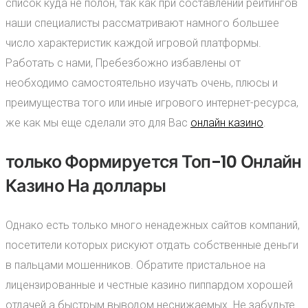
список куда не полон, так как при составлении рейтингов
наши специалисты рассматривают намного большее
число характеристик каждой игровой платформы.
Работать с нами, Пребезбожно избавлены от
необходимо самостоятельно изучать очень, плюсы и
преимущества того или иные игрового интернет-ресурса,
же как мы еще сделали это для Вас
онлайн казино
.
только Формируется Топ-10 Онлайн
Казино На доллары
Однако есть только много ненадежных сайтов компаний,
посетители которых рискуют отдать собственные деньги
в пальцами мошенников. Обратите пристальное на
лицензированные и честные казино пиппардом хорошей
отдачей а быстрым выводом неснижаемых. Не забудьте