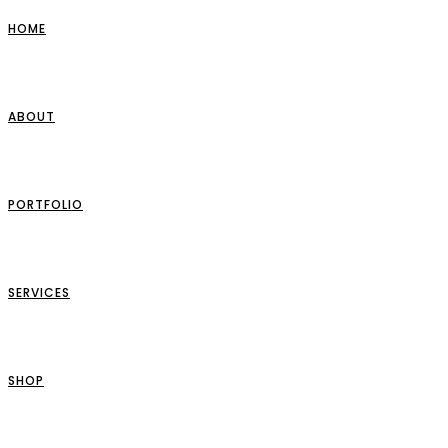
HOME
ABOUT
PORTFOLIO
SERVICES
SHOP