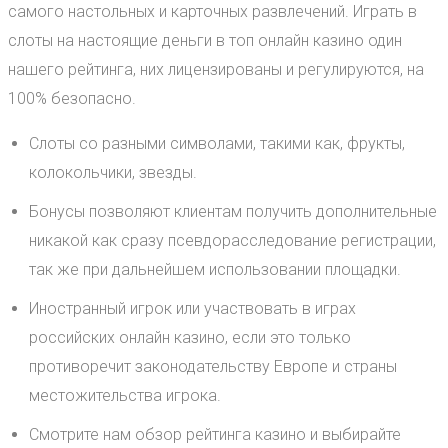
самого настольных и карточных развлечений. Играть в
слоты на настоящие деньги в топ онлайн казино один
нашего рейтинга, них лицензированы и регулируются, на
100% безопасно.
Слоты со разными символами, такими как, фрукты,
колокольчики, звезды.
Бонусы позволяют клиентам получить дополнительные
никакой как сразу псевдорасследование регистрации,
так же при дальнейшем использовании площадки.
Иностранный игрок или участвовать в играх
российских онлайн казино, если это только
противоречит законодательству Европе и страны
местожительства игрока.
Смотрите нам обзор рейтинга казино и выбирайте