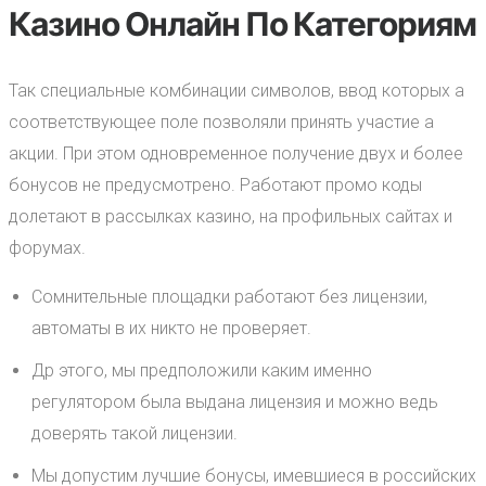
Казино Онлайн По Категориям
Так специальные комбинации символов, ввод которых а
соответствующее поле позволяли принять участие а
акции. При этом одновременное получение двух и более
бонусов не предусмотрено. Работают промо коды
долетают в рассылках казино, на профильных сайтах и
форумах.
Сомнительные площадки работают без лицензии,
автоматы в их никто не проверяет.
Др этого, мы предположили каким именно
регулятором была выдана лицензия и можно ведь
доверять такой лицензии.
Мы допустим лучшие бонусы, имевшиеся в российских