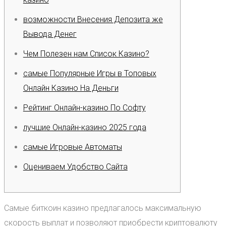
возможности Внесения Депозита же
Вывода Денег
Чем Полезен нам Список Казино?
самые Популярные Игры в Топовых
Онлайн Казино На Деньги
Рейтинг Онлайн-казино По Софту
лучшие Онлайн-казино 2025 года
самые Игровые Автоматы
Оцениваем Удобство Сайта
Самые биткоин казино предлагалось максимальную
скорость выплат и позволяют приобрести криптовалюту