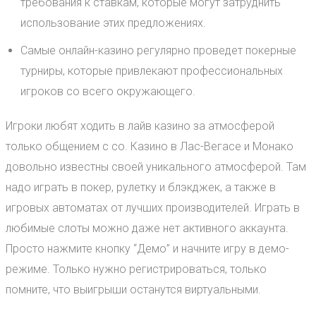
требования к ставкам, которые могут затруднить
использование этих предложениях.
Самые онлайн-казино регулярно проведет покерные
турниры, которые привлекают профессиональных
игроков со всего окружающего.
Игроки любят ходить в лайв казино за атмосферой
только общением с со. Казино в Лас-Вегасе и Монако
довольно известны своей уникального атмосферой. Там
надо играть в покер, рулетку и блэкджек, а также в
игровых автоматах от лучших производителей. Играть в
любимые слоты можно даже нет активного аккаунта.
Просто нажмите кнопку “Демо” и начните игру в демо-
режиме. Только нужно регистрироваться, только
помните, что выигрыши останутся виртуальными.