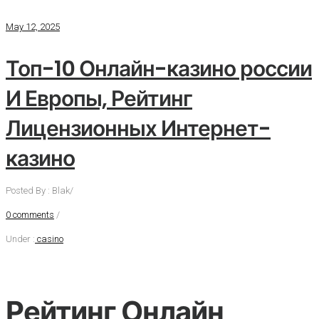
May 12, 2025
Топ-10 Онлайн-казино россии
И Европы, Рейтинг
Лицензионных Интернет-
казино
Posted By : Blak
/
0 comments
/
Under :
casino
Рейтинг Онлайн