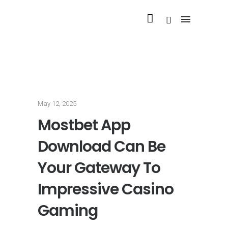
May 12, 2025
Mostbet App
Download Can Be
Your Gateway To
Impressive Casino
Gaming