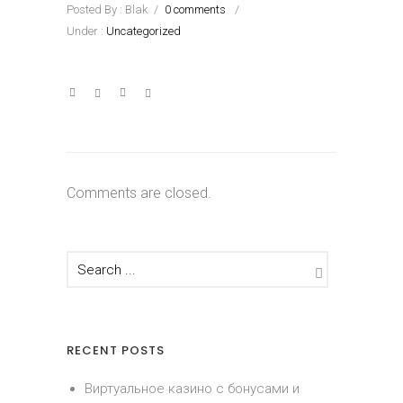
Posted By : Blak
/
0 comments
/
Under :
Uncategorized
Comments are closed.
RECENT POSTS
Виртуальное казино с бонусами и