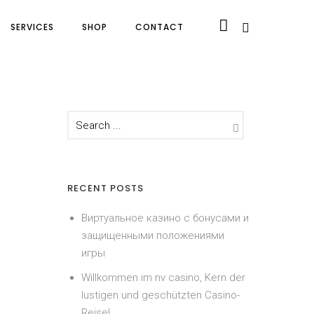
SERVICES
SHOP
CONTACT
RECENT POSTS
Виртуальное казино с бонусами и
защищенными положениями
игры
Willkommen im nv casino, Kern der
lustigen und geschützten Casino-
Reise!