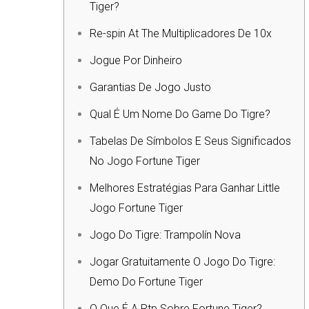
Tiger?
Re-spin At The Multiplicadores De 10x
Jogue Por Dinheiro
Garantias De Jogo Justo
Qual É Um Nome Do Game Do Tigre?
Tabelas De Símbolos E Seus Significados
No Jogo Fortune Tiger
Melhores Estratégias Para Ganhar Little
Jogo Fortune Tiger
Jogo Do Tigre: Trampolín Nova
Jogar Gratuitamente O Jogo Do Tigre:
Demo Do Fortune Tiger
O Que É A Rtp Sobre Fortune Tiger?