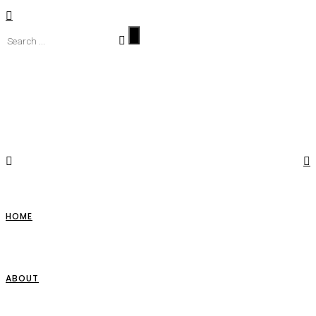
HOME
ABOUT