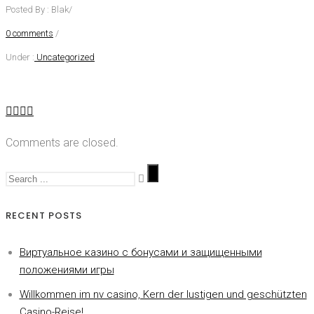
Posted By : Blak
/
0 comments
/
Under :
Uncategorized
Comments are closed.
RECENT POSTS
Виртуальное казино с бонусами и защищенными
положениями игры
Willkommen im nv casino, Kern der lustigen und geschützten
Casino-Reise!