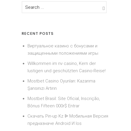
RECENT POSTS
Виртуальное казино с бонусами и
защищенными положениями игры
Willkommen im nv casino, Kern der
lustigen und geschützten Casino-Reise!
Mostbet Casino Oyunları: Kazanma
Şansınızı Artırın
Mostbet Brasil: Site Oficial, Inscrição,
Bônus Fifteen 000r$ Entrar
Скачать Pin-up Kz ᐉ Мобильная Версия
предназначе Android И Ios