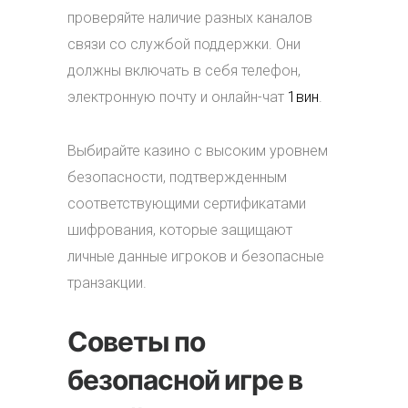
проверяйте наличие разных каналов
связи со службой поддержки. Они
должны включать в себя телефон,
электронную почту и онлайн-чат
1вин
.
Выбирайте казино с высоким уровнем
безопасности, подтвержденным
соответствующими сертификатами
шифрования, которые защищают
личные данные игроков и безопасные
транзакции.
Советы по
безопасной игре в