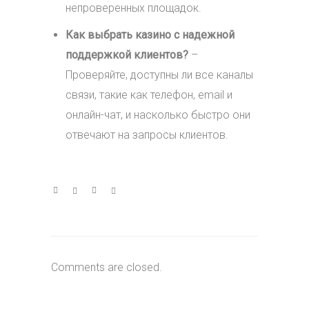
непроверенных площадок.
Как выбрать казино с надежной
поддержкой клиентов?
–
Проверяйте, доступны ли все каналы
связи, такие как телефон, email и
онлайн-чат, и насколько быстро они
отвечают на запросы клиентов.
Comments are closed.