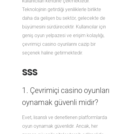
kullanıcıları kendine çekmektedir.
Teknolojinin getirdiği yeniliklerle birlikte
daha da gelişen bu sektör, gelecekte de
büyümesini sürdürecektir. Kullanıcılar için
geniş oyun yelpazesi ve erişim kolaylığı,
çevrimiçi casino oyunlarını cazip bir
seçenek haline getirmektedir.
SSS
1. Çevrimiçi casino oyunları
oynamak güvenli midir?
Evet, lisanslı ve denetlenen platformlarda
oyun oynamak güvenlidir. Ancak, her