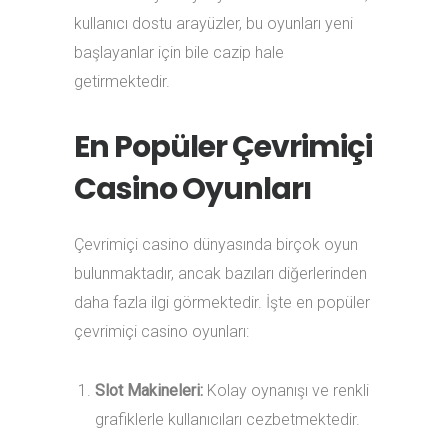
kullanıcı dostu arayüzler, bu oyunları yeni
başlayanlar için bile cazip hale
getirmektedir.
En Popüler Çevrimiçi
Casino Oyunları
Çevrimiçi casino dünyasında birçok oyun
bulunmaktadır, ancak bazıları diğerlerinden
daha fazla ilgi görmektedir. İşte en popüler
çevrimiçi casino oyunları:
Slot Makineleri:
Kolay oynanışı ve renkli
grafiklerle kullanıcıları cezbetmektedir.