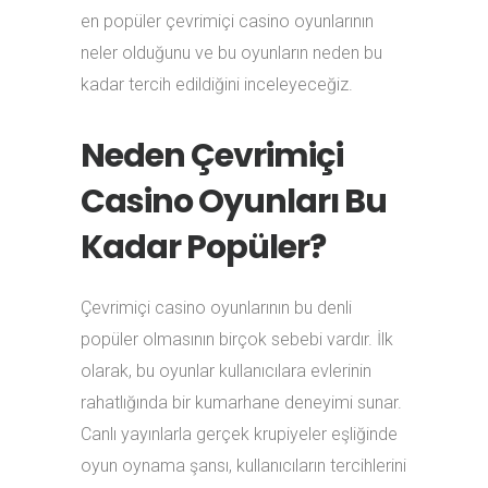
en popüler çevrimiçi casino oyunlarının
neler olduğunu ve bu oyunların neden bu
kadar tercih edildiğini inceleyeceğiz.
Neden Çevrimiçi
Casino Oyunları Bu
Kadar Popüler?
Çevrimiçi casino oyunlarının bu denli
popüler olmasının birçok sebebi vardır. İlk
olarak, bu oyunlar kullanıcılara evlerinin
rahatlığında bir kumarhane deneyimi sunar.
Canlı yayınlarla gerçek krupiyeler eşliğinde
oyun oynama şansı, kullanıcıların tercihlerini