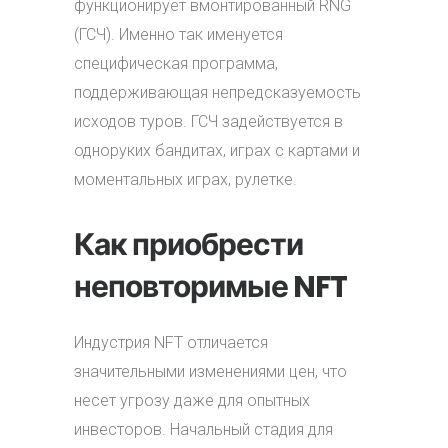
функционирует вмонтированный RNG
(ГСЧ). Именно так именуется
специфическая программа,
поддерживающая непредсказуемость
исходов туров. ГСЧ задействуется в
одноруких бандитах, играх с картами и
моментальных играх, рулетке.
Как приобрести
неповторимые NFT
Индустрия NFT отличается
значительными изменениями цен, что
несет угрозу даже для опытных
инвесторов. Начальный стадия для