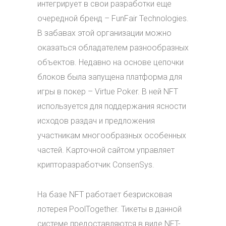
интегрирует в свои разработки еще
очередной бренд – FunFair Technologies.
В забавах этой организации можно
оказаться обладателем разнообразных
объектов. Недавно на основе цепочки
блоков была запущена платформа для
игры в покер – Virtue Poker. В ней NFT
используется для поддержания ясности
исходов раздач и предложения
участникам многообразных особенных
частей. Карточной сайтом управляет
крипторазработчик ConsenSys.
На базе NFT работает безрисковая
лотерея PoolTogether. Тикеты в данной
системе предоставляются в виде NFT-