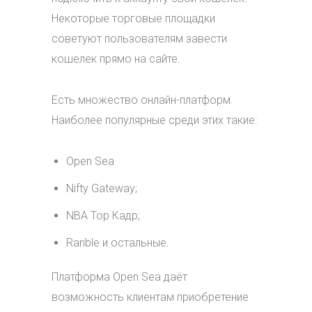
Некоторые торговые площадки
советуют пользователям завести
кошелек прямо на сайте.
Есть множество онлайн-платформ.
Наиболее популярные среди этих такие:
Open Sea
Nifty Gateway;
NBA Top Кадр;
Rarible и остальные.
Платформа Open Sea даёт
возможность клиентам приобретение