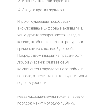
Новые источники заработка.
Защита против жуликов.
Игроки, сумевшие приобрести
эксклюзивные цифровые активы NFT,
чаще других возвращаются назад в
казино, чтобы накапливать ресурсы и
применять их с пользой для себя.
Посредством инициатив преданности
любой участник считает себя
компонентом определенного гейминг-
портала, стремится как-то выделиться и
поднять уровень.
невзаимозаменяемый токен в первую
порядок манит молодую публику,