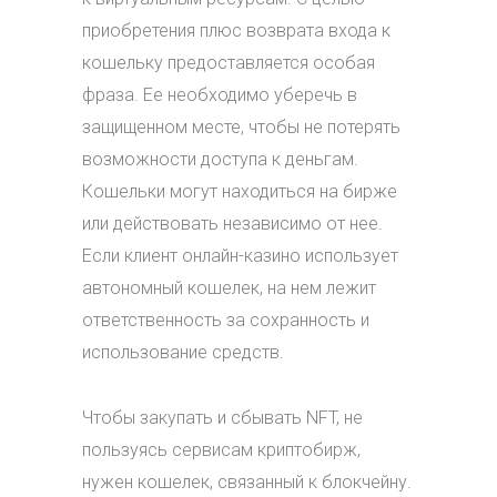
приобретения плюс возврата входа к
кошельку предоставляется особая
фраза. Ее необходимо уберечь в
защищенном месте, чтобы не потерять
возможности доступа к деньгам.
Кошельки могут находиться на бирже
или действовать независимо от нее.
Если клиент онлайн-казино использует
автономный кошелек, на нем лежит
ответственность за сохранность и
использование средств.
Чтобы закупать и сбывать NFT, не
пользуясь сервисам криптобирж,
нужен кошелек, связанный к блокчейну.