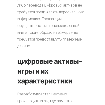
либо перевода цифровых активов не
требуется предъявлять персональную
информацию. Транзакции
осуществляются в распределённой
книге, таким образом геймерам не
требуется предоставлять платёжные
данные.
цифровые активы-
игры и их
характеристики
Разработчики стали активно
производить игры, где заместо