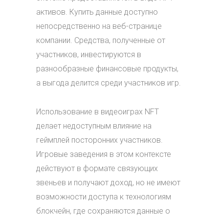
активов. Купить данные доступно
непосредственно на веб-странице
компании. Средства, полученные от
участников, инвестируются в
разнообразные финансовые продукты,
а выгода делится среди участников игр.
Использование в видеоиграх NFT
делает недоступным влияние на
геймплей посторонних участников.
Игровые заведения в этом контексте
действуют в формате связующих
звеньев и получают доход, но не имеют
возможности доступа к технологиям
блокчейн, где сохраняются данные о