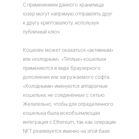
С применением данного хранилища
юзер могут напрямую отправлять друг
к другу криптовалюту, используя
публичный ключ.
Кошелёк может оказаться «активным»
или «холодным». «Тёплые» кошельки
применяются в виде браузерного
дополнения или загружаемого софта.
«Холодными» именуются аппаратные
кошельки, не соединённые с сетью.
Желательно, чтобы для определенного
кошелька была всеобъемлющая
интеграция с Ethereum, так как операции
NFT реализуется именно на этой базе.