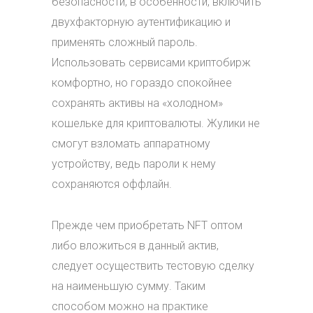
безопасности, в особенности, включить
двухфакторную аутентификацию и
применять сложный пароль.
Использовать сервисами криптобирж
комфортно, но гораздо спокойнее
сохранять активы на «холодном»
кошельке для криптовалюты. Жулики не
смогут взломать аппаратному
устройству, ведь пароли к нему
сохраняются оффлайн.
Прежде чем приобретать NFT оптом
либо вложиться в данный актив,
следует осуществить тестовую сделку
на наименьшую сумму. Таким
способом можно на практике