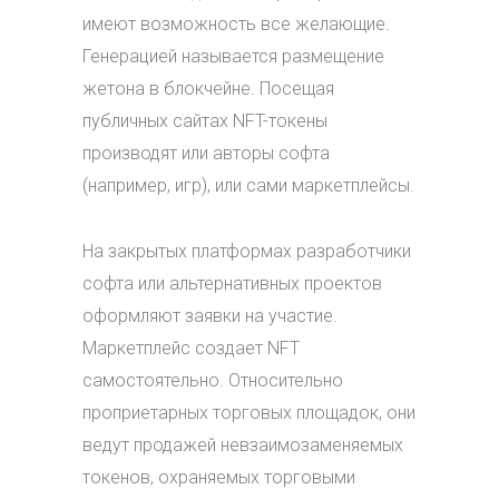
имеют возможность все желающие.
Генерацией называется размещение
жетона в блокчейне. Посещая
публичных сайтах NFT-токены
производят или авторы софта
(например, игр), или сами маркетплейсы.
На закрытых платформах разработчики
софта или альтернативных проектов
оформляют заявки на участие.
Маркетплейс создает NFT
самостоятельно. Относительно
проприетарных торговых площадок, они
ведут продажей невзаимозаменяемых
токенов, охраняемых торговыми