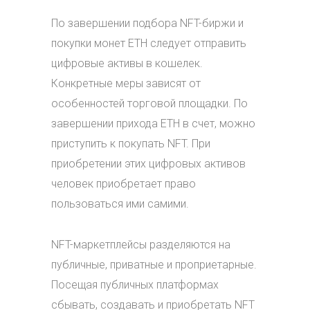
По завершении подбора NFT-биржи и
покупки монет ETH следует отправить
цифровые активы в кошелек.
Конкретные меры зависят от
особенностей торговой площадки. По
завершении прихода ETH в счет, можно
приступить к покупать NFT. При
приобретении этих цифровых активов
человек приобретает право
пользоваться ими самими.
NFT-маркетплейсы разделяются на
публичные, приватные и проприетарные.
Посещая публичных платформах
сбывать, создавать и приобретать NFT