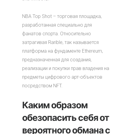
NBA Top Shot – торговая площадка,
разработанная специально для
фанатов спорта. Относительно
затрагивая Rarible, так называется
платформа на фундаменте Ethereum,
предназначенная для создания,
реализации и покупки прав владения на
предметы цифрового арт-объектов
посредством NFT.
Каким образом
обезопасить себя от
вероятного обмана с