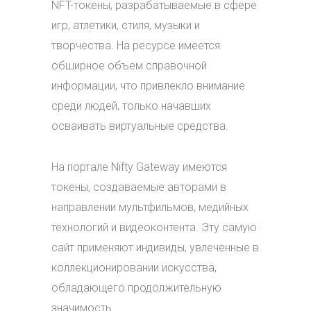
NFT-токены, разрабатываемые в сфере
игр, атлетики, стиля, музыки и
творчества. На ресурсе имеется
обширное объем справочной
информации, что привлекло внимание
среди людей, только начавших
осваивать виртуальные средства.
На портале Nifty Gateway имеются
токены, создаваемые авторами в
направлении мультфильмов, медийных
технологий и видеоконтента. Эту самую
сайт применяют индивиды, увлеченные в
коллекционировании искусства,
обладающего продолжительную
значимость.