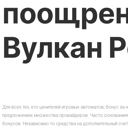
поощрени
Вулкан 
Для всех тех, кто ценителей игровых автоматов, бонус з
предложениях множества провайдеров. Часто основанием
бонусов. Независимо то средства на дополнительный счет