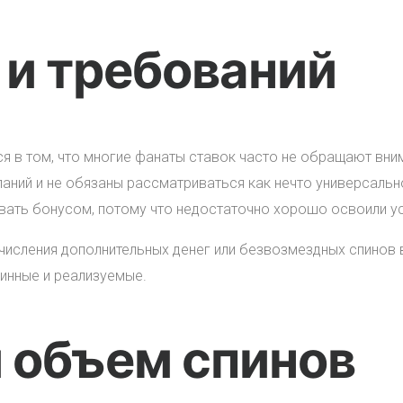
 и требований
я в том, что многие фанаты ставок часто не обращают вним
паний и не обязаны рассматриваться как нечто универсально
овать бонусом, потому что недостаточно хорошо освоили у
ачисления дополнительных денег или безвозмездных спинов
линные и реализуемые.
и объем спинов