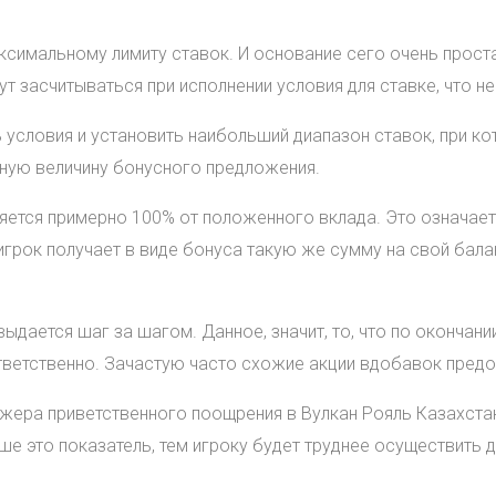
аксимальному лимиту ставок. И основание сего очень прос
ут засчитываться при исполнении условия для ставке, что 
 условия и установить наибольший диапазон ставок, при ко
ьную величину бонусного предложения.
ется примерно 100% от положенного вклада. Это означает,
, игрок получает в виде бонуса такую же сумму на свой ба
ыдается шаг за шагом. Данное, значит, то, что по окончан
тветственно. Зачастую часто схожие акции вдобавок пре
джера приветственного поощрения в Вулкан Рояль Казахстан
ше это показатель, тем игроку будет труднее осуществить