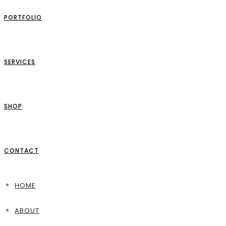
PORTFOLIO
SERVICES
SHOP
CONTACT
HOME
ABOUT