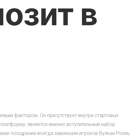
озит в
ючевым фактором. Он присутствует внутри стартовых
платформу, является именно вступительный набор
акие поощрения всегда завлекали игроков Вулкан Рояль.