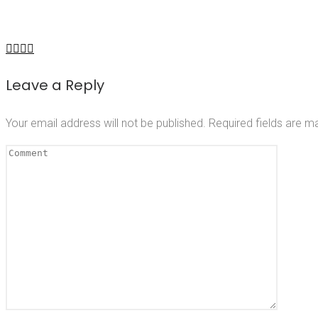
Leave a Reply
Your email address will not be published.
Required fields are 