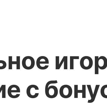
ьное иго
е с бону