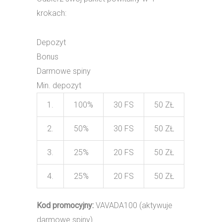
krokach:
Depozyt
Bonus
Darmowe spiny
Min. depozyt
1.
100%
30 FS
50 ZŁ
2.
50%
30 FS
50 ZŁ
3.
25%
20 FS
50 ZŁ
4.
25%
20 FS
50 ZŁ
Kod promocyjny:
VAVADA100 (aktywuje
darmowe spiny)