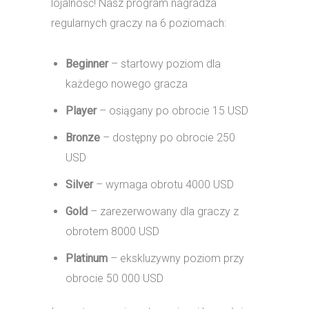
lojalność! Nasz program nagradza
regularnych graczy na 6 poziomach:
Beginner
– startowy poziom dla
każdego nowego gracza
Player
– osiągany po obrocie 15 USD
Bronze
– dostępny po obrocie 250
USD
Silver
– wymaga obrotu 4000 USD
Gold
– zarezerwowany dla graczy z
obrotem 8000 USD
Platinum
– ekskluzywny poziom przy
obrocie 50 000 USD