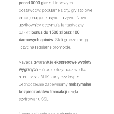
ponad 3000 gier
od topowych
dostawców: popularne sloty, gry stołowe i
emocjonujące kasyno na żywo. Nowi
użytkownicy otrzymują fantastyczny
pakiet:
bonus do 1500 zł oraz 100
darmowych spinów
. Stali gracze mogą
liczyć na regularne promocje.
Vavada gwarantuje
ekspresowe wypłaty
wygranych
– środki otrzymasz w kilka
minut przez BLIK, karty czy krypto.
Jednocześnie zapewniamy
maksymalne
bezpieczeństwo transakcji
dzięki
szyfrowaniu SSL.