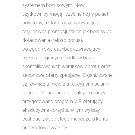
systemem bonusowym. Nowi
użytkownicy mogą liczyć na hojny pakiet
powitalny, a stali gracze korzystają z
regularnych promocji, takich jak bonusy od
doładowania (reload bonus),
cotygodniowy cashback zwracający
część przegranych środków bez
skomplikowanych warunków obrotu, oraz
sezonowe oferty specjalne. Organizowane
są również turnieje z atrakcyjnymi pulami
nagród. Dla najbardziej lojalnych graczy
przygotowano program VIP, oferujący
ekskluzywne korzyści, w tym wyższy
cashback, osobistego menedżera konta i
priorytetowe wypłaty.