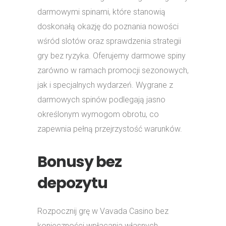
darmowymi spinami, które stanowią
doskonałą okazję do poznania nowości
wśród slotów oraz sprawdzenia strategii
gry bez ryzyka. Oferujemy darmowe spiny
zarówno w ramach promocji sezonowych,
jak i specjalnych wydarzeń. Wygrane z
darmowych spinów podlegają jasno
określonym wymogom obrotu, co
zapewnia pełną przejrzystość warunków.
Bonusy bez
depozytu
Rozpocznij grę w Vavada Casino bez
konieczności wpłacania własnych