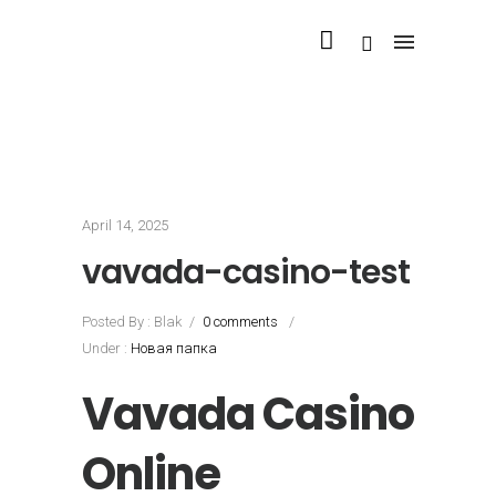
April 14, 2025
vavada-casino-test
Posted By : Blak
/
0 comments
/
Under :
Новая папка
Vavada Casino
Online