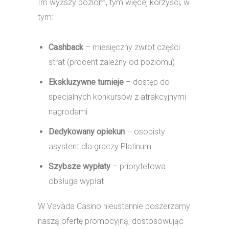
Im wyższy poziom, tym więcej korzyści, w
tym:
Cashback
– miesięczny zwrot części
strat (procent zależny od poziomu)
Ekskluzywne turnieje
– dostęp do
specjalnych konkursów z atrakcyjnymi
nagrodami
Dedykowany opiekun
– osobisty
asystent dla graczy Platinum
Szybsze wypłaty
– priorytetowa
obsługa wypłat
W Vavada Casino nieustannie poszerzamy
naszą ofertę promocyjną, dostosowując