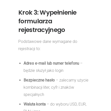
Krok 3: Wypełnienie
formularza
rejestracyjnego
Podstawowe dane wymagane do
rejestracji to:
Adres e-mail lub numer telefonu
–
będzie służył jako login
Bezpieczne hasło
– zalecamy użycie
kombinacji liter, cyfr i znaków
specjalnych
Waluta konta
– do wyboru USD, EUR,