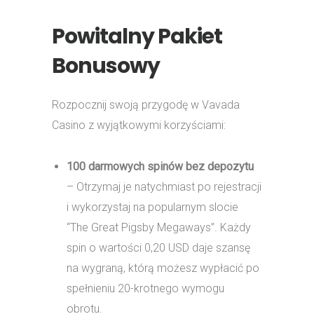
Powitalny Pakiet
Bonusowy
Rozpocznij swoją przygodę w Vavada
Casino z wyjątkowymi korzyściami:
100 darmowych spinów bez depozytu
– Otrzymaj je natychmiast po rejestracji
i wykorzystaj na popularnym slocie
“The Great Pigsby Megaways”. Każdy
spin o wartości 0,20 USD daje szansę
na wygraną, którą możesz wypłacić po
spełnieniu 20-krotnego wymogu
obrotu.