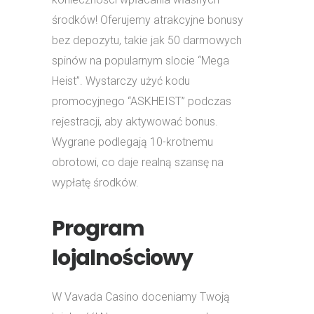
środków! Oferujemy atrakcyjne bonusy
bez depozytu, takie jak 50 darmowych
spinów na popularnym slocie “Mega
Heist”. Wystarczy użyć kodu
promocyjnego “ASKHEIST” podczas
rejestracji, aby aktywować bonus.
Wygrane podlegają 10-krotnemu
obrotowi, co daje realną szansę na
wypłatę środków.
Program
lojalnościowy
W Vavada Casino doceniamy Twoją