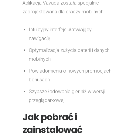
Aplikacja Vavada została specjalnie
zaprojektowana dla graczy mobilnych:
Intuicyjny interfejs ułatwiający
nawigację
Optymalizacja zużycia baterii i danych
mobilnych
Powiadomienia o nowych promocjach i
bonusach
Szybsze ładowanie gier niż w wersji
przeglądarkowej
Jak pobrać i
zainstalować