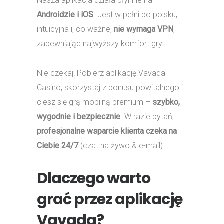
Nasza aplikacja działa płynnie na
Androidzie i iOS
. Jest w pełni po polsku,
intuicyjna i, co ważne,
nie wymaga VPN
,
zapewniając najwyższy komfort gry.
Nie czekaj! Pobierz aplikację Vavada
Casino, skorzystaj z bonusu powitalnego i
ciesz się grą mobilną premium –
szybko,
wygodnie i bezpiecznie
. W razie pytań,
profesjonalne wsparcie klienta czeka na
Ciebie 24/7
(czat na żywo & e-mail).
Dlaczego warto
grać przez aplikację
Vavada?